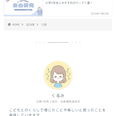
小学3年生におすすめのテーマ７選！
2024年12月21日
HOME
2024年
12月
くるみ
ボードゲーム【ブロック
主婦/保育士免許、幼稚園教諭免許
ス】対象年齢は？遊び方や
魅力を解説！大人も一緒に
こどもとのくらしで感じたことや楽しいと思ったことを
楽しもう！
発信していきます