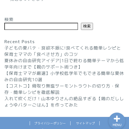
【画像あり】スープジャー
検索
のサイズは300・400どっ
ち？サーモスのスープジャ
検索
ーで比較
Recent Posts
年賀状じまいの文例を紹介
子どもの夏バテ・食欲不振に!食べてくれる簡単レシピと
(30代・40代向け)友達への
保育士ママの「食べさせ方」のコツ
伝え方やタイミングはどう
夏休みの自由研究アイデア|1日で終わる簡単テーマから低
する？
学年向けまで【親のサポート術つき】
【保育士ママが厳選】小学校低学年でもできる簡単な夏休
みの自由研究10選
オーブン粘土の色付けに絵
【コストコ】骨取り無塩サーモントラウトの切り方・保
の具は使える？水彩で試し
存・簡単レシピを徹底解説
てみた【ダイソー】
入れて炊くだけ！山本ゆりさんの絶品すぎる【鶏のだしし
ょうゆバターごはん】を作ってみた
プライバシーポリシー
サイトマップ
MENU