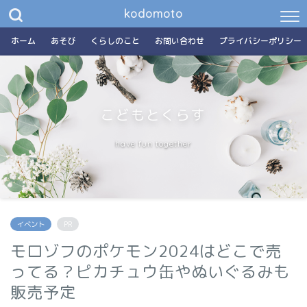
kodomoto
ホーム
あそび
くらしのこと
お問い合わせ
プライバシーポリシー
こどもとくらす
have fun together
イベント
PR
モロゾフのポケモン2024はどこで売
ってる？ピカチュウ缶やぬいぐるみも
販売予定