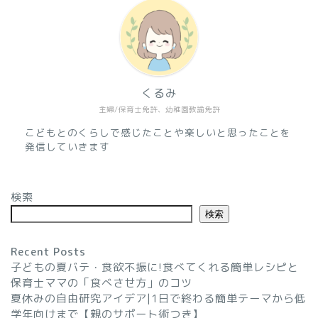
くるみ
ボードゲーム【ブロック
主婦/保育士免許、幼稚園教諭免許
ス】対象年齢は？遊び方や
魅力を解説！大人も一緒に
こどもとのくらしで感じたことや楽しいと思ったことを
楽しもう！
発信していきます
【画像あり】スープジャー
検索
のサイズは300・400どっ
ち？サーモスのスープジャ
検索
ーで比較
Recent Posts
年賀状じまいの文例を紹介
子どもの夏バテ・食欲不振に!食べてくれる簡単レシピと
(30代・40代向け)友達への
保育士ママの「食べさせ方」のコツ
伝え方やタイミングはどう
夏休みの自由研究アイデア|1日で終わる簡単テーマから低
する？
学年向けまで【親のサポート術つき】