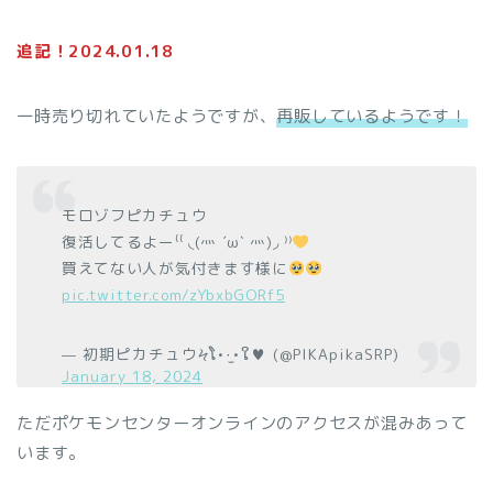
追記！2024.01.18
一時売り切れていたようですが、
再販しているようです！
モロゾフピカチュウ
復活してるよー⁽⁽ ◟(灬 ˊωˋ 灬)◞ ⁾⁾
買えてない人が気付きます様に
pic.twitter.com/zYbxbGORf5
— 初期ピカチュウϞໂ•·̫•ໃ♥ (@PIKApikaSRP)
January 18, 2024
ただポケモンセンターオンラインのアクセスが混みあって
います。