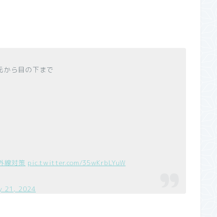
元から目の下まで
外線対策
pic.twitter.com/35wKrbLYuW
y 21, 2024