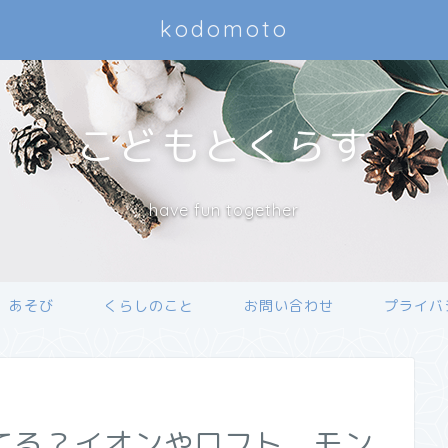
kodomoto
こどもとくらす
have fun together
あそび
くらしのこと
お問い合わせ
プライバ
てる？イオンやロフト モン